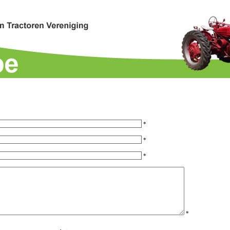
*
*
*
*